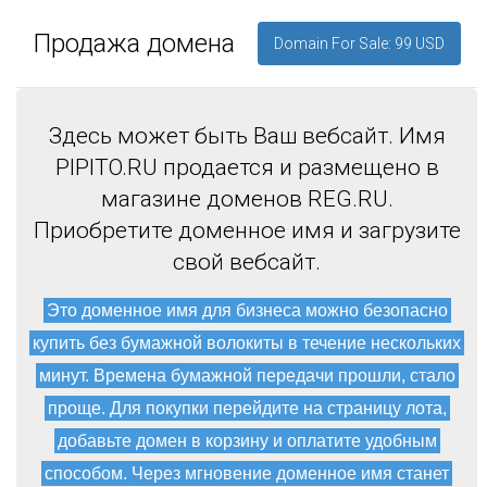
Продажа домена
Domain For Sale: 99 USD
Здесь может быть Ваш вебсайт. Имя
PIPITO.RU продается и размещено в
магазине доменов REG.RU.
Приобретите доменное имя и загрузите
свой вебсайт.
Это доменное имя для бизнеса можно безопасно
купить без бумажной волокиты в течение нескольких
минут. Времена бумажной передачи прошли, стало
проще. Для покупки перейдите на страницу лота,
добавьте домен в корзину и оплатите удобным
способом. Через мгновение доменное имя станет